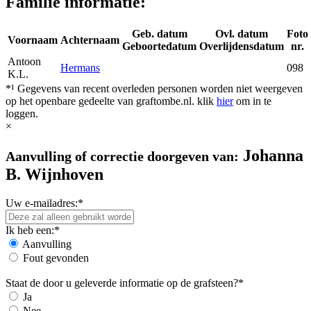
Familie informatie:
Geb. datum
Ovl. datum
Foto
Voornaam
Achternaam
Geboortedatum
Overlijdensdatum
nr.
Antoon
Hermans
098
K.L.
*¹ Gegevens van recent overleden personen worden niet weergeven
op het openbare gedeelte van graftombe.nl. klik
hier
om in te
loggen.
×
Johanna
Aanvulling of correctie doorgeven van:
B. Wijnhoven
Uw e-mailadres:*
Ik heb een:*
Aanvulling
Fout gevonden
Staat de door u geleverde informatie op de grafsteen?*
Ja
Nee