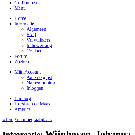
Graftombe.nl
Menu
Home
Informatie
Algemeen
FAQ
Vrijwilligers
In bewerking
Contact
Forum
Zoeken
Mijn Account
Aanvraaglijst
Namenmonitor
Inloggen
Limburg
Horst aan de Maas
America
«Terug naar begraafplaats
Wijnhoven, Johanna
Informatie: