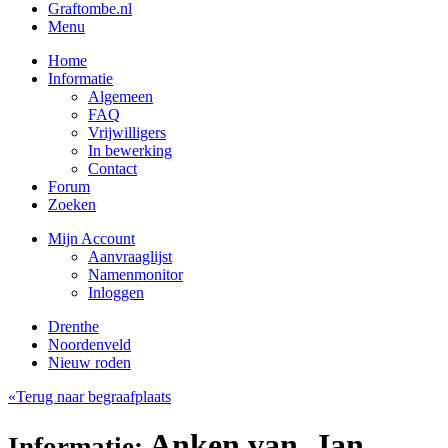
Graftombe.nl
Menu
Home
Informatie
Algemeen
FAQ
Vrijwilligers
In bewerking
Contact
Forum
Zoeken
Mijn Account
Aanvraaglijst
Namenmonitor
Inloggen
Drenthe
Noordenveld
Nieuw roden
«Terug naar begraafplaats
Anken van, Jan
Informatie: