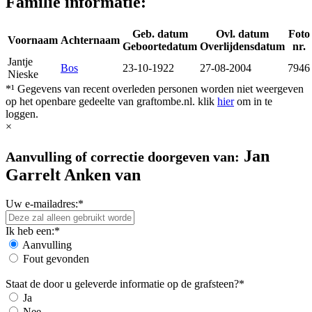
Familie informatie:
Geb. datum
Ovl. datum
Foto
Voornaam
Achternaam
Geboortedatum
Overlijdensdatum
nr.
Jantje
Bos
23-10-1922
27-08-2004
7946
Nieske
*¹ Gegevens van recent overleden personen worden niet weergeven
op het openbare gedeelte van graftombe.nl. klik
hier
om in te
loggen.
×
Jan
Aanvulling of correctie doorgeven van:
Garrelt Anken van
Uw e-mailadres:*
Ik heb een:*
Aanvulling
Fout gevonden
Staat de door u geleverde informatie op de grafsteen?*
Ja
Nee