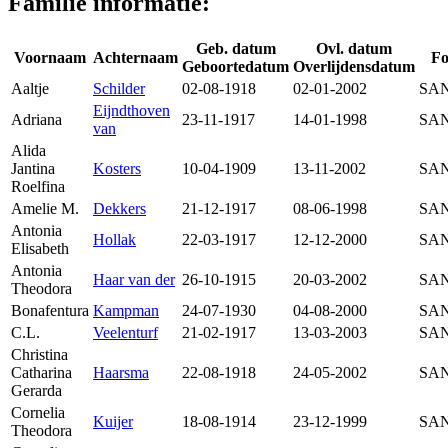
Familie informatie:
Geb. datum
Ovl. datum
Voornaam
Achternaam
Fo
Geboortedatum
Overlijdensdatum
Aaltje
Schilder
02-08-1918
02-01-2002
SAN
Eijndthoven
Adriana
23-11-1917
14-01-1998
SAN
van
Alida
Jantina
Kosters
10-04-1909
13-11-2002
SAN
Roelfina
Amelie M.
Dekkers
21-12-1917
08-06-1998
SAN
Antonia
Hollak
22-03-1917
12-12-2000
SAN
Elisabeth
Antonia
Haar van der
26-10-1915
20-03-2002
SAN
Theodora
Bonafentura
Kampman
24-07-1930
04-08-2000
SAN
C.L.
Veelenturf
21-02-1917
13-03-2003
SAN
Christina
Catharina
Haarsma
22-08-1918
24-05-2002
SAN
Gerarda
Cornelia
Kuijer
18-08-1914
23-12-1999
SAN
Theodora