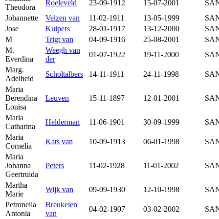
Roeleveld
23-09-1912
15-07-2001
SAN
Theodora
Johannette
Velzen van
11-02-1911
13-05-1999
SAN
Jose
Kuipers
28-01-1917
13-12-2000
SAN
M
Trigt van
04-09-1916
25-08-2001
SAN
M.
Weegh van
01-07-1922
19-11-2000
SAN
Everdina
der
Marg.
Scholtalbers
14-11-1911
24-11-1998
SAN
Adelheid
Maria
Berendina
Leuven
15-11-1897
12-01-2001
SAN
Louisa
Maria
Helderman
11-06-1901
30-09-1999
SAN
Catharina
Maria
Kats van
10-09-1913
06-01-1998
SAN
Cornelia
Maria
Johanna
Peters
11-02-1928
11-01-2002
SAN
Geertruida
Martha
Wijk van
09-09-1930
12-10-1998
SAN
Marie
Petronella
Breukelen
04-02-1907
03-02-2002
SAN
Antonia
van