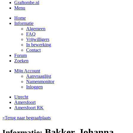
Graftombe.nl
Menu
Home
Informatie
Algemeen
FAQ
Vrijwilligers
In bewerking
Contact
Forum
Zoeken
Mijn Account
Aanvraaglijst
Namenmonitor
Inloggen
Utrecht
Amersfoort
Amersfoort RK
«Terug naar begraafplaats
Bakker, Johanna
Informatie: