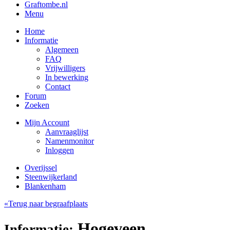
Graftombe.nl
Menu
Home
Informatie
Algemeen
FAQ
Vrijwilligers
In bewerking
Contact
Forum
Zoeken
Mijn Account
Aanvraaglijst
Namenmonitor
Inloggen
Overijssel
Steenwijkerland
Blankenham
«Terug naar begraafplaats
Hogeveen,
Informatie: