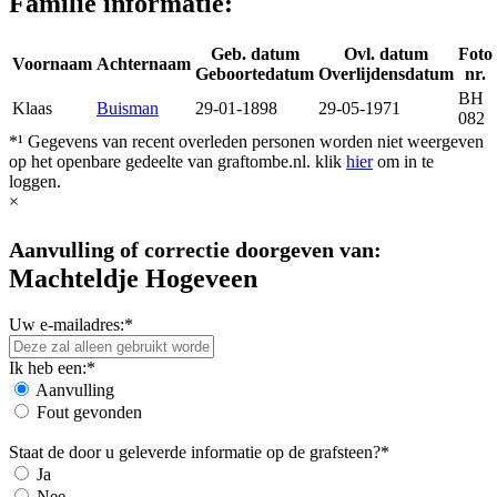
Familie informatie:
Geb. datum
Ovl. datum
Foto
Voornaam
Achternaam
Geboortedatum
Overlijdensdatum
nr.
BH
Klaas
Buisman
29-01-1898
29-05-1971
082
*¹ Gegevens van recent overleden personen worden niet weergeven
op het openbare gedeelte van graftombe.nl. klik
hier
om in te
loggen.
×
Aanvulling of correctie doorgeven van:
Machteldje Hogeveen
Uw e-mailadres:*
Ik heb een:*
Aanvulling
Fout gevonden
Staat de door u geleverde informatie op de grafsteen?*
Ja
Nee