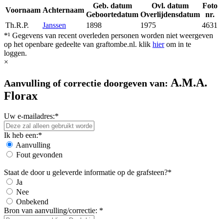
Geb. datum
Ovl. datum
Foto
Voornaam
Achternaam
Geboortedatum
Overlijdensdatum
nr.
Th.R.P.
Janssen
1898
1975
4631
*¹ Gegevens van recent overleden personen worden niet weergeven
op het openbare gedeelte van graftombe.nl. klik
hier
om in te
loggen.
×
A.M.A.
Aanvulling of correctie doorgeven van:
Florax
Uw e-mailadres:*
Ik heb een:*
Aanvulling
Fout gevonden
Staat de door u geleverde informatie op de grafsteen?*
Ja
Nee
Onbekend
Bron van aanvulling/correctie: *