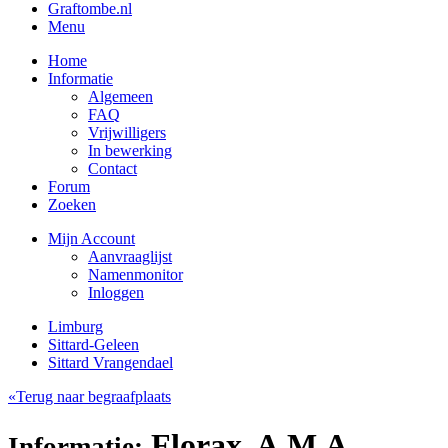
Graftombe.nl
Menu
Home
Informatie
Algemeen
FAQ
Vrijwilligers
In bewerking
Contact
Forum
Zoeken
Mijn Account
Aanvraaglijst
Namenmonitor
Inloggen
Limburg
Sittard-Geleen
Sittard Vrangendael
«Terug naar begraafplaats
Florax, A.M.A.
Informatie: