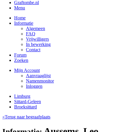
Graftombe.nl
Menu
Home
Informatie
Algemeen
FAQ
Vrijwilligers
In bewerking
Contact
Forum
Zoeken
Mijn Account
Aanvraaglijst
Namenmonitor
Inloggen
Limburg
Sittard-Geleen
Broeksittard
«Terug naar begraafplaats
Aussems, Leo
Informatie: