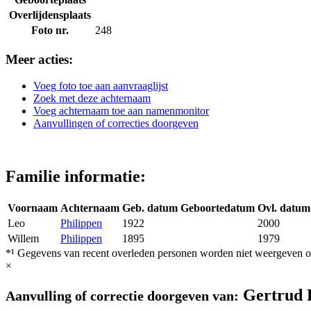
Overlijdensplaats
Foto nr.
248
Meer acties:
Voeg foto toe aan aanvraaglijst
Zoek met deze achternaam
Voeg achternaam toe aan namenmonitor
Aanvullingen of correcties doorgeven
Familie informatie:
Voornaam
Achternaam
Geb. datum
Geboortedatum
Ovl. datum
Leo
Philippen
1922
2000
Willem
Philippen
1895
1979
*¹ Gegevens van recent overleden personen worden niet weergeven op
×
Gertrud 
Aanvulling of correctie doorgeven van: