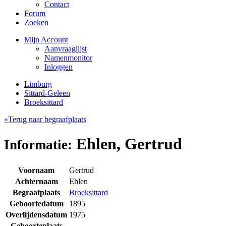
Contact
Forum
Zoeken
Mijn Account
Aanvraaglijst
Namenmonitor
Inloggen
Limburg
Sittard-Geleen
Broeksittard
«Terug naar begraafplaats
Ehlen, Gertrud
Informatie:
Voornaam
Gertrud
Achternaam
Ehlen
Begraafplaats
Broeksittard
Geboortedatum
1895
Overlijdensdatum
1975
Geboorteplaats