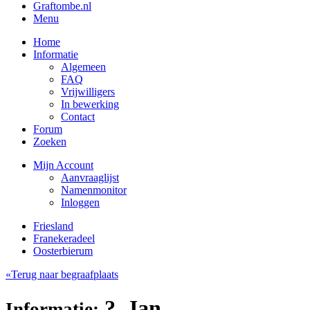
Graftombe.nl
Menu
Home
Informatie
Algemeen
FAQ
Vrijwilligers
In bewerking
Contact
Forum
Zoeken
Mijn Account
Aanvraaglijst
Namenmonitor
Inloggen
Friesland
Franekeradeel
Oosterbierum
«Terug naar begraafplaats
?, Jan
Informatie: