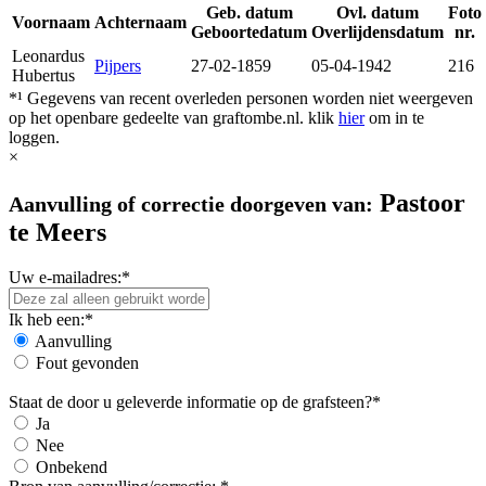
Geb. datum
Ovl. datum
Foto
Voornaam
Achternaam
Geboortedatum
Overlijdensdatum
nr.
Leonardus
Pijpers
27-02-1859
05-04-1942
216
Hubertus
*¹ Gegevens van recent overleden personen worden niet weergeven
op het openbare gedeelte van graftombe.nl. klik
hier
om in te
loggen.
×
Pastoor
Aanvulling of correctie doorgeven van:
te Meers
Uw e-mailadres:*
Ik heb een:*
Aanvulling
Fout gevonden
Staat de door u geleverde informatie op de grafsteen?*
Ja
Nee
Onbekend