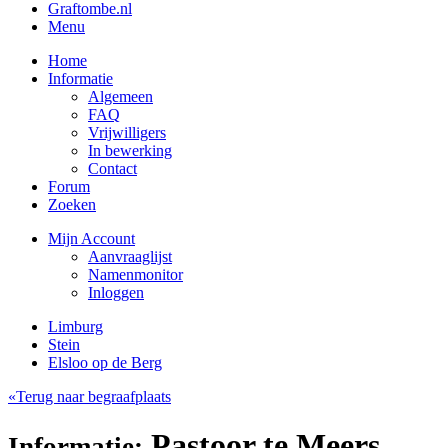
Graftombe.nl
Menu
Home
Informatie
Algemeen
FAQ
Vrijwilligers
In bewerking
Contact
Forum
Zoeken
Mijn Account
Aanvraaglijst
Namenmonitor
Inloggen
Limburg
Stein
Elsloo op de Berg
«Terug naar begraafplaats
Pastoor te Meers,
Informatie: