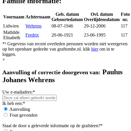
Familie informatie:
Geb. datum
Ovl. datum
Foto
Voornaam
Achternaam
Geboortedatum
Overlijdensdatum
nr.
Lidwien
Wehrens
08-07-1946
29-12-2006
117
Mathilde
Fredrix
20-06-1921
23-06-1995
117
Elisabeth
*¹ Gegevens van recent overleden personen worden niet weergeven
op het openbare gedeelte van graftombe.nl. klik
hier
om in te
loggen.
×
Paulus
Aanvulling of correctie doorgeven van:
Johanes Wehrens
Uw e-mailadres:*
Ik heb een:*
Aanvulling
Fout gevonden
Staat de door u geleverde informatie op de grafsteen?*