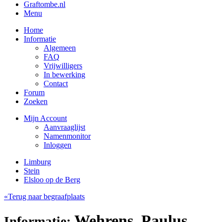
Graftombe.nl
Menu
Home
Informatie
Algemeen
FAQ
Vrijwilligers
In bewerking
Contact
Forum
Zoeken
Mijn Account
Aanvraaglijst
Namenmonitor
Inloggen
Limburg
Stein
Elsloo op de Berg
«Terug naar begraafplaats
Wehrens, Paulus
Informatie: