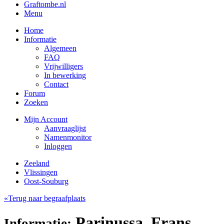
Graftombe.nl
Menu
Home
Informatie
Algemeen
FAQ
Vrijwilligers
In bewerking
Contact
Forum
Zoeken
Mijn Account
Aanvraaglijst
Namenmonitor
Inloggen
Zeeland
Vlissingen
Oost-Souburg
«Terug naar begraafplaats
Parinussa, Frans
Informatie: