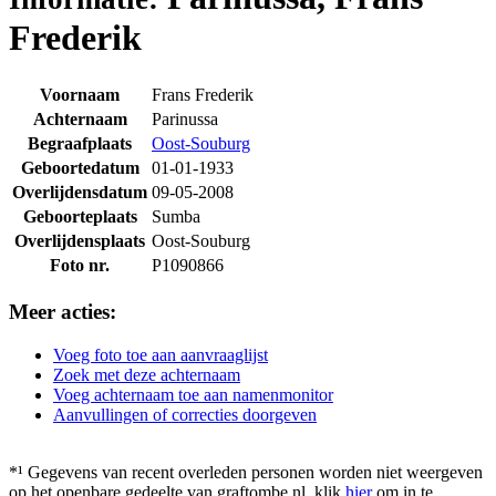
Frederik
Voornaam
Frans Frederik
Achternaam
Parinussa
Begraafplaats
Oost-Souburg
Geboortedatum
01-01-1933
Overlijdensdatum
09-05-2008
Geboorteplaats
Sumba
Overlijdensplaats
Oost-Souburg
Foto nr.
P1090866
Meer acties:
Voeg foto toe aan aanvraaglijst
Zoek met deze achternaam
Voeg achternaam toe aan namenmonitor
Aanvullingen of correcties doorgeven
*¹ Gegevens van recent overleden personen worden niet weergeven
op het openbare gedeelte van graftombe.nl. klik
hier
om in te