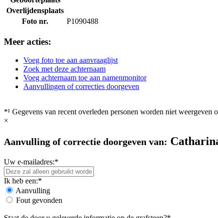
Overlijdensplaats
Foto nr.
P1090488
Meer acties:
Voeg foto toe aan aanvraaglijst
Zoek met deze achternaam
Voeg achternaam toe aan namenmonitor
Aanvullingen of correcties doorgeven
*¹ Gegevens van recent overleden personen worden niet weergeven op
×
Catharin
Aanvulling of correctie doorgeven van:
Uw e-mailadres:*
Ik heb een:*
Aanvulling
Fout gevonden
Staat de door u geleverde informatie op de grafsteen?*