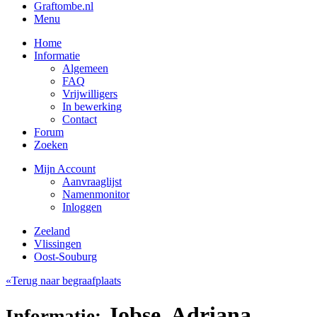
Graftombe.nl
Menu
Home
Informatie
Algemeen
FAQ
Vrijwilligers
In bewerking
Contact
Forum
Zoeken
Mijn Account
Aanvraaglijst
Namenmonitor
Inloggen
Zeeland
Vlissingen
Oost-Souburg
«Terug naar begraafplaats
Jobse, Adriana
Informatie: