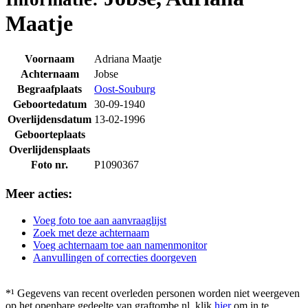
Maatje
Voornaam
Adriana Maatje
Achternaam
Jobse
Begraafplaats
Oost-Souburg
Geboortedatum
30-09-1940
Overlijdensdatum
13-02-1996
Geboorteplaats
Overlijdensplaats
Foto nr.
P1090367
Meer acties:
Voeg foto toe aan aanvraaglijst
Zoek met deze achternaam
Voeg achternaam toe aan namenmonitor
Aanvullingen of correcties doorgeven
*¹ Gegevens van recent overleden personen worden niet weergeven
op het openbare gedeelte van graftombe.nl. klik
hier
om in te