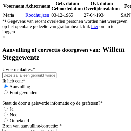
Geb. datum
Ovl. datum
Voornaam
Achternaam
Fot
Geboortedatum
Overlijdensdatum
Maria
Roodhuijzen
03-12-1965
27-04-1934
SAN
*¹ Gegevens van recent overleden personen worden niet weergeven
op het openbare gedeelte van graftombe.nl. klik
hier
om in te
loggen.
×
Willem
Aanvulling of correctie doorgeven van:
Steggewentz
Uw e-mailadres:*
Ik heb een:*
Aanvulling
Fout gevonden
Staat de door u geleverde informatie op de grafsteen?*
Ja
Nee
Onbekend
Bron van aanvulling/correctie: *