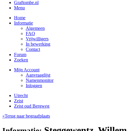
Graftombe.nl
Menu
Home
Informatie
Algemeen
FAQ
Vrijwilligers
In bewerking
Contact
Forum
Zoeken
Mijn Account
Aanvraaglijst
Namenmonitor
Inloggen
Utrecht
Zeist
Zeist oud Bergweg
«Terug naar begraafplaats
Steggewentz, Willem
Informatie: