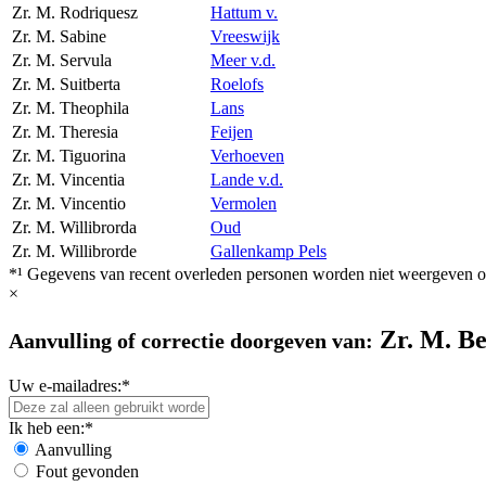
Zr. M. Rodriquesz
Hattum v.
Zr. M. Sabine
Vreeswijk
Zr. M. Servula
Meer v.d.
Zr. M. Suitberta
Roelofs
Zr. M. Theophila
Lans
Zr. M. Theresia
Feijen
Zr. M. Tiguorina
Verhoeven
Zr. M. Vincentia
Lande v.d.
Zr. M. Vincentio
Vermolen
Zr. M. Willibrorda
Oud
Zr. M. Willibrorde
Gallenkamp Pels
*¹ Gegevens van recent overleden personen worden niet weergeven op
×
Zr. M. Be
Aanvulling of correctie doorgeven van:
Uw e-mailadres:*
Ik heb een:*
Aanvulling
Fout gevonden