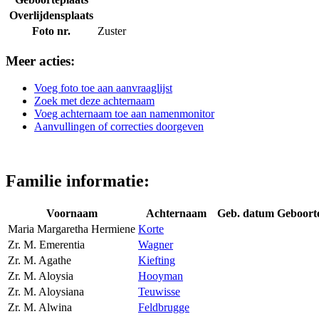
Overlijdensplaats
Foto nr.
Zuster
Meer acties:
Voeg foto toe aan aanvraaglijst
Zoek met deze achternaam
Voeg achternaam toe aan namenmonitor
Aanvullingen of correcties doorgeven
Familie informatie:
Voornaam
Achternaam
Geb. datum
Geboort
Maria Margaretha Hermiene
Korte
Zr. M. Emerentia
Wagner
Zr. M. Agathe
Kiefting
Zr. M. Aloysia
Hooyman
Zr. M. Aloysiana
Teuwisse
Zr. M. Alwina
Feldbrugge