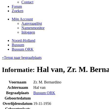
Contact
Forum
Zoeken
Mijn Account
Aanvraaglijst
Namenmonitor
Inloggen
Noord-Holland
Bussum
Bussum ORK
«Terug naar begraafplaats
Hal van, Zr. M. Bern
Informatie:
Voornaam
Zr. M. Bernardino
Achternaam
Hal van
Begraafplaats
Bussum ORK
Geboortedatum
Overlijdensdatum
19-11-1956
Geboorteplaats