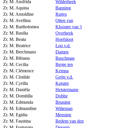
Zr. M. Ansfrida
Wilderbeek
Zr. M. Aquina
Banning
Zr. M. Arnoldine
Rutjes
Zr. M. Avellina
Otten van
Zr. M. Bartholomea
Klooster van 't
Zr. M. Basilia
Overbeek
Zr. M. Beata
Hoefsloot
Zr. M. Beatrice
Loo v.d.
Zr. M. Berchmans
Damen
Zr. M. Bibiana
Buschman
Zr. M. Cecilia
Berge ten
Zr. M. Clémence
Kemna
Zr. M. Clotilde
Geijn v.d.
Zr. M. Cyrilla
Kajuter
Zr. M. Daniëla
Heistermann
Zr. M. Domitilla
Dobbe
Zr. M. Edmunda
Bruning
Zr. M. Edmundine
Witteman
Zr. M. Egidia
Mensing
Zr. M. Faustina
Bedem van den
Zr. M. Fortunata
Dessein