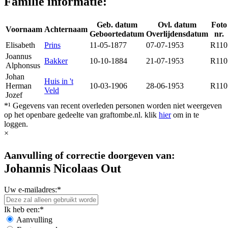
Familie informatie:
Geb. datum
Ovl. datum
Foto
Voornaam
Achternaam
Geboortedatum
Overlijdensdatum
nr.
Elisabeth
Prins
11-05-1877
07-07-1953
R110
Joannus
Bakker
10-10-1884
21-07-1953
R110
Alphonsus
Johan
Huis in 't
Herman
10-03-1906
28-06-1953
R110
Veld
Jozef
*¹ Gegevens van recent overleden personen worden niet weergeven
op het openbare gedeelte van graftombe.nl. klik
hier
om in te
loggen.
×
Aanvulling of correctie doorgeven van:
Johannis Nicolaas Out
Uw e-mailadres:*
Ik heb een:*
Aanvulling