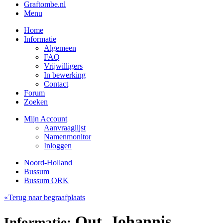
Graftombe.nl
Menu
Home
Informatie
Algemeen
FAQ
Vrijwilligers
In bewerking
Contact
Forum
Zoeken
Mijn Account
Aanvraaglijst
Namenmonitor
Inloggen
Noord-Holland
Bussum
Bussum ORK
«Terug naar begraafplaats
Out, Johannis
Informatie: