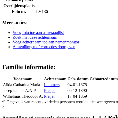
Overlijdensplaats
Foto nr.
LV136
Meer acties:
Voeg foto toe aan aanvraaglijst
Zoek met deze achternaam
Voeg achternaam toe aan namenmonitor
Aanvullingen of correcties doorgeven
Familie informatie:
Voornaam
Achternaam
Geb. datum
Geboortedatum
Alida Catharina Maria
Lammers
04-01-1875
Josep Paulus A.N.P
Preijer
06-12-1890
Wilhelmus Theodoor A.
Preijer
17-04-1859
*¹ Gegevens van recent overleden personen worden niet weergeven op
×
L.J. ( Bo