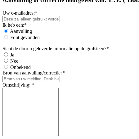
Aanvulling of correctie doorgeven van:
Uw e-mailadres:*
Ik heb een:*
Aanvulling
Fout gevonden
Staat de door u geleverde informatie op de grafsteen?*
Ja
Nee
Onbekend
Bron van aanvulling/correctie: *
Omschrijving: *