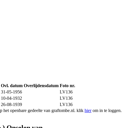
Ovl. datum
Overlijdensdatum
Foto nr.
31-05-1956
LV136
10-04-1932
LV136
26-08-1939
LV136
 het openbare gedeelte van graftombe.nl. klik
hier
om in te loggen.
b ) Onselen van