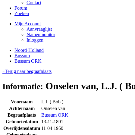
Contact
Forum
Zoeken
Mijn Account
Aanvraaglijst
Namenmonitor
Inloggen
Noord-Holland
Bussum
Bussum ORK
«Terug naar begraafplaats
Onselen van, L.J. ( Bo
Informatie:
Voornaam
L.J. ( Bob )
Achternaam
Onselen van
Begraafplaats
Bussum ORK
Geboortedatum
13-11-1891
Overlijdensdatum
11-04-1950
Geboorteplaats