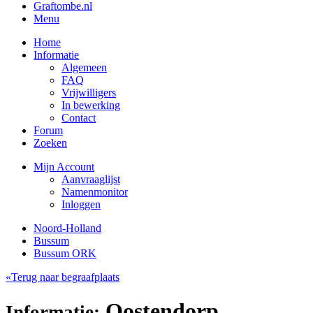
Graftombe.nl
Menu
Home
Informatie
Algemeen
FAQ
Vrijwilligers
In bewerking
Contact
Forum
Zoeken
Mijn Account
Aanvraaglijst
Namenmonitor
Inloggen
Noord-Holland
Bussum
Bussum ORK
«Terug naar begraafplaats
Oostendorp,
Informatie: