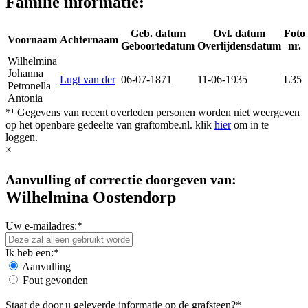
Familie informatie:
Geb. datum
Ovl. datum
Foto
Voornaam
Achternaam
Geboortedatum
Overlijdensdatum
nr.
Wilhelmina
Johanna
Lugt van der
06-07-1871
11-06-1935
L35
Petronella
Antonia
*¹ Gegevens van recent overleden personen worden niet weergeven
op het openbare gedeelte van graftombe.nl. klik
hier
om in te
loggen.
×
Aanvulling of correctie doorgeven van:
Wilhelmina Oostendorp
Uw e-mailadres:*
Ik heb een:*
Aanvulling
Fout gevonden
Staat de door u geleverde informatie op de grafsteen?*