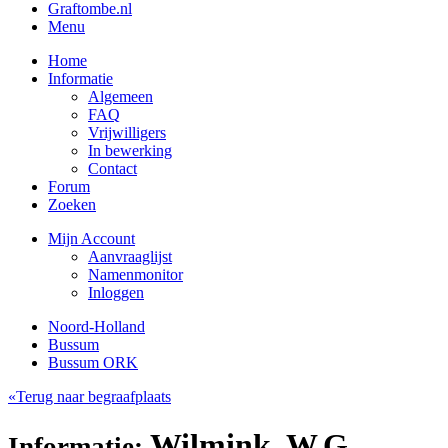
Graftombe.nl
Menu
Home
Informatie
Algemeen
FAQ
Vrijwilligers
In bewerking
Contact
Forum
Zoeken
Mijn Account
Aanvraaglijst
Namenmonitor
Inloggen
Noord-Holland
Bussum
Bussum ORK
«Terug naar begraafplaats
Wilmink, W.G.
Informatie: