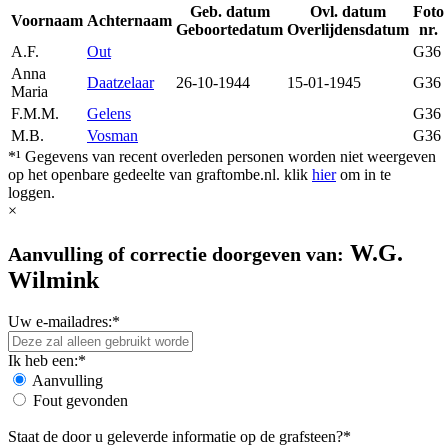
Geb. datum
Ovl. datum
Foto
Voornaam
Achternaam
Geboortedatum
Overlijdensdatum
nr.
A.F.
Out
G36
Anna
Daatzelaar
26-10-1944
15-01-1945
G36
Maria
F.M.M.
Gelens
G36
M.B.
Vosman
G36
*¹ Gegevens van recent overleden personen worden niet weergeven
op het openbare gedeelte van graftombe.nl. klik
hier
om in te
loggen.
×
W.G.
Aanvulling of correctie doorgeven van:
Wilmink
Uw e-mailadres:*
Ik heb een:*
Aanvulling
Fout gevonden
Staat de door u geleverde informatie op de grafsteen?*