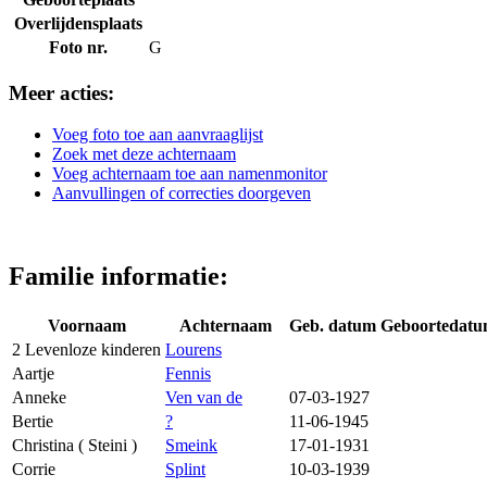
Overlijdensplaats
Foto nr.
G
Meer acties:
Voeg foto toe aan aanvraaglijst
Zoek met deze achternaam
Voeg achternaam toe aan namenmonitor
Aanvullingen of correcties doorgeven
Familie informatie:
Voornaam
Achternaam
Geb. datum
Geboortedat
2 Levenloze kinderen
Lourens
Aartje
Fennis
Anneke
Ven van de
07-03-1927
Bertie
?
11-06-1945
Christina ( Steini )
Smeink
17-01-1931
Corrie
Splint
10-03-1939