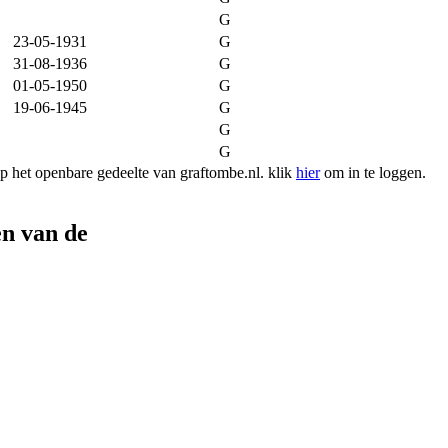
G
23-05-1931
G
31-08-1936
G
01-05-1950
G
19-06-1945
G
G
G
 het openbare gedeelte van graftombe.nl. klik
hier
om in te loggen.
n van de