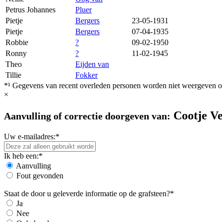
Petrus Johannes
Pluer
Pietje
Bergers
23-05-1931
Pietje
Bergers
07-04-1935
Robbie
?
09-02-1950
Ronny
?
11-02-1945
Theo
Eijden van
Tillie
Fokker
*¹ Gegevens van recent overleden personen worden niet weergeven op
×
Cootje Ve
Aanvulling of correctie doorgeven van:
Uw e-mailadres:*
Ik heb een:*
Aanvulling
Fout gevonden
Staat de door u geleverde informatie op de grafsteen?*
Ja
Nee