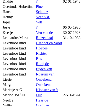
Dikkie
?
02-01-1943
Geertruda Hubertina
Pluer
Hans
Schmitz
Henny
Veen v.d.
Jopie
Velt
Josje
?
06-05-1936
Keesje
Ven van de
30-07-1928
Leonardus Maria
Ruizendaal
31-10-1938
Levenloos kind
Grander en Voort
Levenloos kind
Hoebee
Levenloos kind
Richter
Levenloos kind
Ros
Levenloos kind
Rooij de
Levenloos kind
Eijden van
Levenloos kind
Rossum van
Liesje
Onbekend
Margot
Onbekend
Marietje A.G.
Klooster van 't
Marion JosÃ©
Out
27-11-1944
Neeltje
Haas de
Nellie
Gog van