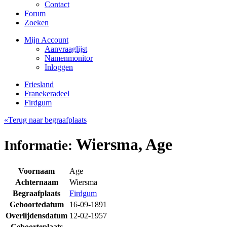
Contact
Forum
Zoeken
Mijn Account
Aanvraaglijst
Namenmonitor
Inloggen
Friesland
Franekeradeel
Firdgum
«Terug naar begraafplaats
Wiersma, Age
Informatie:
Voornaam
Age
Achternaam
Wiersma
Begraafplaats
Firdgum
Geboortedatum
16-09-1891
Overlijdensdatum
12-02-1957
Geboorteplaats