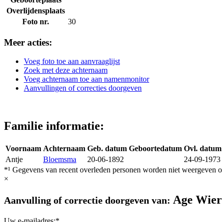
Overlijdensplaats
Foto nr.
30
Meer acties:
Voeg foto toe aan aanvraaglijst
Zoek met deze achternaam
Voeg achternaam toe aan namenmonitor
Aanvullingen of correcties doorgeven
Familie informatie:
Voornaam
Achternaam
Geb. datum
Geboortedatum
Ovl. datum
Antje
Bloemsma
20-06-1892
24-09-1973
*¹ Gegevens van recent overleden personen worden niet weergeven op
×
Age Wie
Aanvulling of correctie doorgeven van:
Uw e-mailadres:*