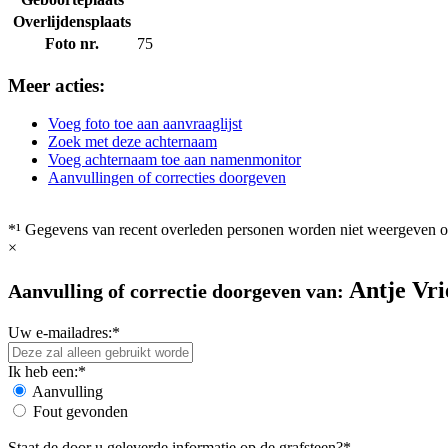
Overlijdensplaats
Foto nr.
75
Meer acties:
Voeg foto toe aan aanvraaglijst
Zoek met deze achternaam
Voeg achternaam toe aan namenmonitor
Aanvullingen of correcties doorgeven
*¹ Gegevens van recent overleden personen worden niet weergeven op
×
Antje Vri
Aanvulling of correctie doorgeven van:
Uw e-mailadres:*
Ik heb een:*
Aanvulling
Fout gevonden
Staat de door u geleverde informatie op de grafsteen?*