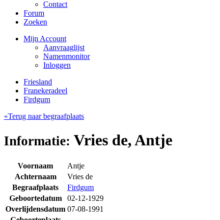
Contact
Forum
Zoeken
Mijn Account
Aanvraaglijst
Namenmonitor
Inloggen
Friesland
Franekeradeel
Firdgum
«Terug naar begraafplaats
Vries de, Antje
Informatie:
Voornaam
Antje
Achternaam
Vries de
Begraafplaats
Firdgum
Geboortedatum
02-12-1929
Overlijdensdatum
07-08-1991
Geboorteplaats