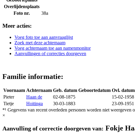
Overlijdensplaats
Foto nr.
38a
Meer acties:
Voeg foto toe aan aanvraaglijst
Zoek met deze achternaam
Voeg achternaam toe aan namenmonitor
Aanvullingen of correcties doorgeven
Familie informatie:
Voornaam
Achternaam
Geb. datum
Geboortedatum
Ovl. datum
Pieter
Haan de
02-08-1875
15-02-1958
Tietje
Hoitinga
30-03-1883
23-09-1951
*¹ Gegevens van recent overleden personen worden niet weergeven op
×
Fokje Ha
Aanvulling of correctie doorgeven van: