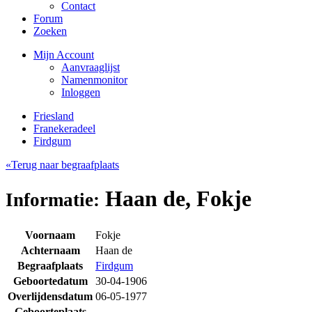
Contact
Forum
Zoeken
Mijn Account
Aanvraaglijst
Namenmonitor
Inloggen
Friesland
Franekeradeel
Firdgum
«Terug naar begraafplaats
Haan de, Fokje
Informatie:
Voornaam
Fokje
Achternaam
Haan de
Begraafplaats
Firdgum
Geboortedatum
30-04-1906
Overlijdensdatum
06-05-1977
Geboorteplaats