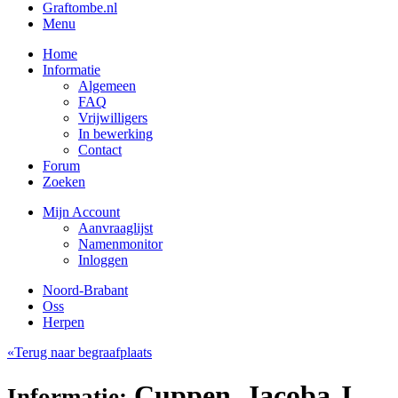
Graftombe.nl
Menu
Home
Informatie
Algemeen
FAQ
Vrijwilligers
In bewerking
Contact
Forum
Zoeken
Mijn Account
Aanvraaglijst
Namenmonitor
Inloggen
Noord-Brabant
Oss
Herpen
«Terug naar begraafplaats
Cuppen, Jacoba J.
Informatie: