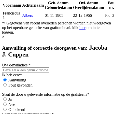
Geb. datum
Ovl. datum
Fot
Voornaam
Achternaam
Geboortedatum
Overlijdensdatum
nr
Franciscus
Albers
01-11-1905
22-12-1966
Pic_
J.
*¹ Gegevens van recent overleden personen worden niet weergeven
op het openbare gedeelte van graftombe.nl. klik
hier
om in te
loggen.
×
Jacoba
Aanvulling of correctie doorgeven van:
J. Cuppen
Uw e-mailadres:*
Ik heb een:*
Aanvulling
Fout gevonden
Staat de door u geleverde informatie op de grafsteen?*
Ja
Nee
Onbekend