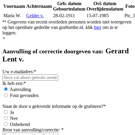
Geb. datum
Ovl. datum
Voornaam
Achternaam
Foto
Geboortedatum
Overlijdensdatum
Maria W.
Gelder v.
28-02-1911
15-07-1985
Pic_
*¹ Gegevens van recent overleden personen worden niet weergeven
op het openbare gedeelte van graftombe.nl. klik
hier
om in te
loggen.
×
Gerard
Aanvulling of correctie doorgeven van:
Lent v.
Uw e-mailadres:*
Ik heb een:*
Aanvulling
Fout gevonden
Staat de door u geleverde informatie op de grafsteen?*
Ja
Nee
Onbekend
Bron van aanvulling/correctie: *