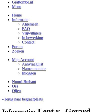
Graftombe.nl
Menu
Home
Informatie
Algemeen
FAQ
Vrijwilligers
In bewerking
Contact
Forum
Zoeken
Mijn Account
Aanvraaglijst
Namenmonitor
Inloggen
Noord-Brabant
Oss
Oijen
«Terug naar begraafplaats
Lent v., Gerard
Informatie: