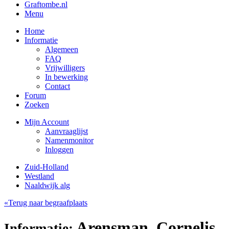
Graftombe.nl
Menu
Home
Informatie
Algemeen
FAQ
Vrijwilligers
In bewerking
Contact
Forum
Zoeken
Mijn Account
Aanvraaglijst
Namenmonitor
Inloggen
Zuid-Holland
Westland
Naaldwijk alg
«Terug naar begraafplaats
Arensman, Cornelis
Informatie: