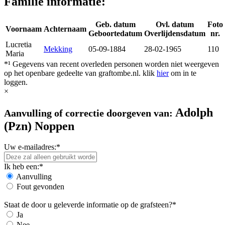
Familie informatie:
Geb. datum
Ovl. datum
Foto
Voornaam
Achternaam
Geboortedatum
Overlijdensdatum
nr.
Lucretia
Mekking
05-09-1884
28-02-1965
110
Maria
*¹ Gegevens van recent overleden personen worden niet weergeven
op het openbare gedeelte van graftombe.nl. klik
hier
om in te
loggen.
×
Adolph
Aanvulling of correctie doorgeven van:
(Pzn) Noppen
Uw e-mailadres:*
Ik heb een:*
Aanvulling
Fout gevonden
Staat de door u geleverde informatie op de grafsteen?*
Ja
Nee