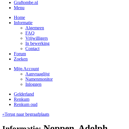
Graftombe.nl
Menu
Home
Informatie
Algemeen
FAQ
Vrijwilligers
In bewerking
Contact
Forum
Zoeken
Mijn Account
Aanvraaglijst
Namenmonitor
Inloggen
Gelderland
Renkum
Renkum oud
«Terug naar begraafplaats
Noppen, Adolph
Informatie: