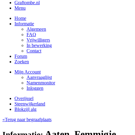
Graftombe.nl
Menu
Home
Informatie
Algemeen
FAQ
Vrijwilligers
In bewerking
Contact
Forum
Zoeken
Mijn Account
Aanvraaglijst
Namenmonitor
Inloggen
Overijssel
Steenwijkerland
Blokzijl alg
«Terug naar begraafplaats
Aaten, Femmigje
Informatie: