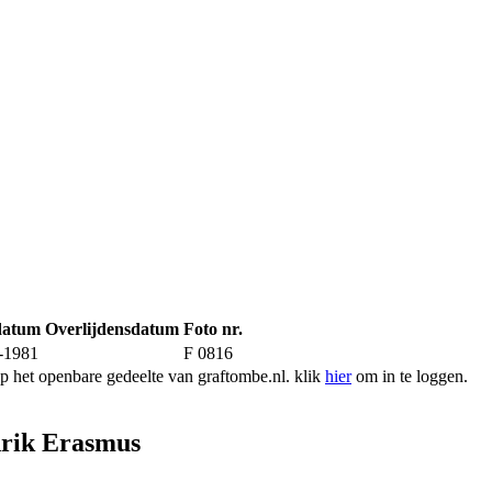
datum
Overlijdensdatum
Foto nr.
-1981
F 0816
 het openbare gedeelte van graftombe.nl. klik
hier
om in te loggen.
rik Erasmus