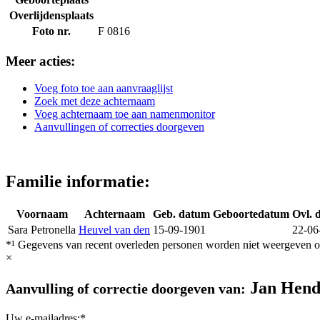
Overlijdensplaats
Foto nr.
F 0816
Meer acties:
Voeg foto toe aan aanvraaglijst
Zoek met deze achternaam
Voeg achternaam toe aan namenmonitor
Aanvullingen of correcties doorgeven
Familie informatie:
Voornaam
Achternaam
Geb. datum
Geboortedatum
Ovl. 
Sara Petronella
Heuvel van den
15-09-1901
22-06
*¹ Gegevens van recent overleden personen worden niet weergeven op
×
Jan Hend
Aanvulling of correctie doorgeven van:
Uw e-mailadres:*