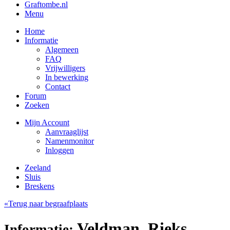
Graftombe.nl
Menu
Home
Informatie
Algemeen
FAQ
Vrijwilligers
In bewerking
Contact
Forum
Zoeken
Mijn Account
Aanvraaglijst
Namenmonitor
Inloggen
Zeeland
Sluis
Breskens
«Terug naar begraafplaats
Veldman, Rieks
Informatie: