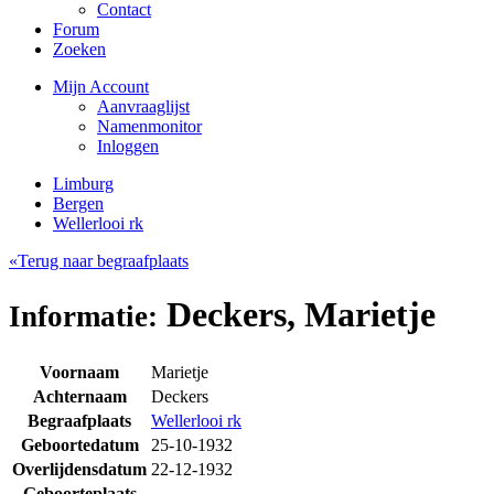
Contact
Forum
Zoeken
Mijn Account
Aanvraaglijst
Namenmonitor
Inloggen
Limburg
Bergen
Wellerlooi rk
«Terug naar begraafplaats
Deckers, Marietje
Informatie:
Voornaam
Marietje
Achternaam
Deckers
Begraafplaats
Wellerlooi rk
Geboortedatum
25-10-1932
Overlijdensdatum
22-12-1932
Geboorteplaats