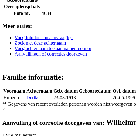
Overlijdensplaats
Foto nr.
4034
Meer acties:
Voeg foto toe aan aanvraaglijst
Zoek met deze achternaam
Voeg achternaam toe aan namenmonitor
Aanvullingen of correcties doorgeven
Familie informatie:
Voornaam
Achternaam
Geb. datum
Geboortedatum
Ovl. datum
Huberta
Deriks
23-08-1913
20-05-1999
*¹ Gegevens van recent overleden personen worden niet weergeven op
×
Wilhelmu
Aanvulling of correctie doorgeven van:
Uw e-mailadres:*