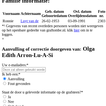
Familie informatie:
Geb. datum
Ovl. datum
Foto
Voornaam
Achternaam
Geboortedatum
Overlijdensdatum
nr.
Ronnie
Luyt van de
26-02-1953
03-09-1991
2303
*¹ Gegevens van recent overleden personen worden niet weergeven
op het openbare gedeelte van graftombe.nl. klik
hier
om in te
loggen.
×
Olga
Aanvulling of correctie doorgeven van:
Edith Arron-Lu-A-Si
Uw e-mailadres:*
Ik heb een:*
Aanvulling
Fout gevonden
Staat de door u geleverde informatie op de grafsteen?*
Ja
Nee