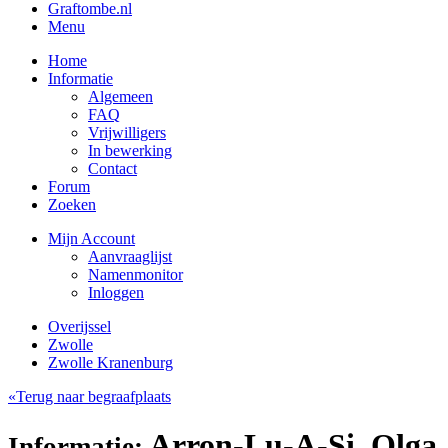
Graftombe.nl
Menu
Home
Informatie
Algemeen
FAQ
Vrijwilligers
In bewerking
Contact
Forum
Zoeken
Mijn Account
Aanvraaglijst
Namenmonitor
Inloggen
Overijssel
Zwolle
Zwolle Kranenburg
«Terug naar begraafplaats
Arron-Lu-A-Si, Olga
Informatie: