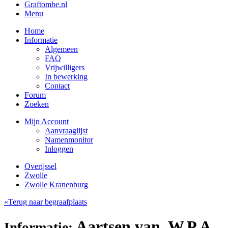
Graftombe.nl
Menu
Home
Informatie
Algemeen
FAQ
Vrijwilligers
In bewerking
Contact
Forum
Zoeken
Mijn Account
Aanvraaglijst
Namenmonitor
Inloggen
Overijssel
Zwolle
Zwolle Kranenburg
«Terug naar begraafplaats
Aartsen van, W.P.A.
Informatie: