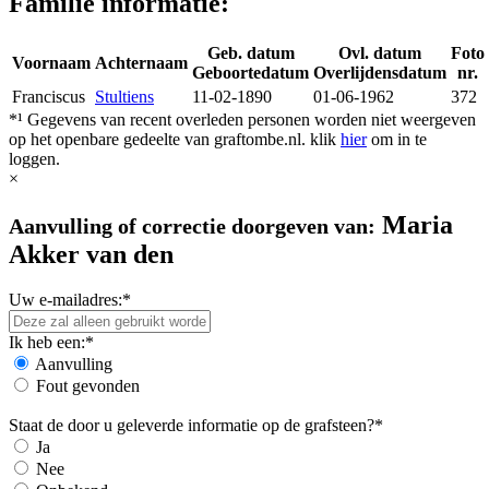
Familie informatie:
Geb. datum
Ovl. datum
Foto
Voornaam
Achternaam
Geboortedatum
Overlijdensdatum
nr.
Franciscus
Stultiens
11-02-1890
01-06-1962
372
*¹ Gegevens van recent overleden personen worden niet weergeven
op het openbare gedeelte van graftombe.nl. klik
hier
om in te
loggen.
×
Maria
Aanvulling of correctie doorgeven van:
Akker van den
Uw e-mailadres:*
Ik heb een:*
Aanvulling
Fout gevonden
Staat de door u geleverde informatie op de grafsteen?*
Ja
Nee