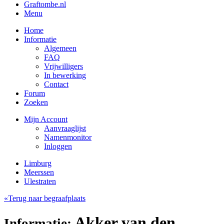
Graftombe.nl
Menu
Home
Informatie
Algemeen
FAQ
Vrijwilligers
In bewerking
Contact
Forum
Zoeken
Mijn Account
Aanvraaglijst
Namenmonitor
Inloggen
Limburg
Meerssen
Ulestraten
«Terug naar begraafplaats
Akker van den,
Informatie: