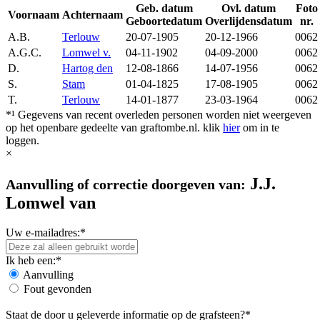
Geb. datum
Ovl. datum
Foto
Voornaam
Achternaam
Geboortedatum
Overlijdensdatum
nr.
A.B.
Terlouw
20-07-1905
20-12-1966
0062
A.G.C.
Lomwel v.
04-11-1902
04-09-2000
0062
D.
Hartog den
12-08-1866
14-07-1956
0062
S.
Stam
01-04-1825
17-08-1905
0062
T.
Terlouw
14-01-1877
23-03-1964
0062
*¹ Gegevens van recent overleden personen worden niet weergeven
op het openbare gedeelte van graftombe.nl. klik
hier
om in te
loggen.
×
J.J.
Aanvulling of correctie doorgeven van:
Lomwel van
Uw e-mailadres:*
Ik heb een:*
Aanvulling
Fout gevonden
Staat de door u geleverde informatie op de grafsteen?*