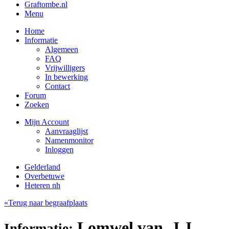
Graftombe.nl
Menu
Home
Informatie
Algemeen
FAQ
Vrijwilligers
In bewerking
Contact
Forum
Zoeken
Mijn Account
Aanvraaglijst
Namenmonitor
Inloggen
Gelderland
Overbetuwe
Heteren nh
«Terug naar begraafplaats
Lomwel van, J.J.
Informatie: