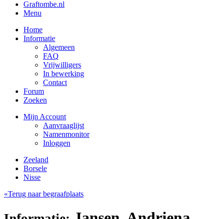
Graftombe.nl
Menu
Home
Informatie
Algemeen
FAQ
Vrijwilligers
In bewerking
Contact
Forum
Zoeken
Mijn Account
Aanvraaglijst
Namenmonitor
Inloggen
Zeeland
Borsele
Nisse
«Terug naar begraafplaats
Jansen, Andriena
Informatie: