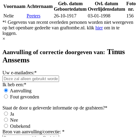
Geb. datum
Ovl. datum
Foto
Voornaam
Achternaam
Geboortedatum
Overlijdensdatum
nr.
Nelie
Peeters
26-10-1917
03-01-1998
156
*¹ Gegevens van recent overleden personen worden niet weergeven
op het openbare gedeelte van graftombe.nl. klik
hier
om in te
loggen.
×
Tinus
Aanvulling of correctie doorgeven van:
Anssems
Uw e-mailadres:*
Ik heb een:*
Aanvulling
Fout gevonden
Staat de door u geleverde informatie op de grafsteen?*
Ja
Nee
Onbekend
Bron van aanvulling/correctie: *