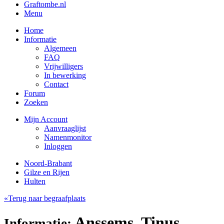
Graftombe.nl
Menu
Home
Informatie
Algemeen
FAQ
Vrijwilligers
In bewerking
Contact
Forum
Zoeken
Mijn Account
Aanvraaglijst
Namenmonitor
Inloggen
Noord-Brabant
Gilze en Rijen
Hulten
«Terug naar begraafplaats
Anssems, Tinus
Informatie: