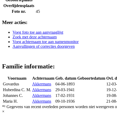
Overlijdensplaats
Foto nr.
45
Meer acties:
Voeg foto toe aan aanvraaglijst
Zoek met deze achternaam
Voeg achternaam toe aan namenmonitor
Aanvullingen of correcties doorgeven
Familie informatie:
Voornaam
Achternaam
Geb. datum
Geboortedatum
Ovl. 
Govardus
Akkermans
04-06-1893
12-03
Huberdina C. M.
Akkermans
29-03-1941
19-12
Johannes C.
Akkermans
17-02-1931
19-08
Maria H.
Akkermans
09-10-1936
21-08
*¹ Gegevens van recent overleden personen worden niet weergeven op
×