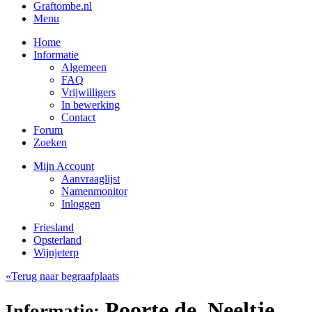
Graftombe.nl
Menu
Home
Informatie
Algemeen
FAQ
Vrijwilligers
In bewerking
Contact
Forum
Zoeken
Mijn Account
Aanvraaglijst
Namenmonitor
Inloggen
Friesland
Opsterland
Wijnjeterp
«Terug naar begraafplaats
Poorte de, Neeltje
Informatie: