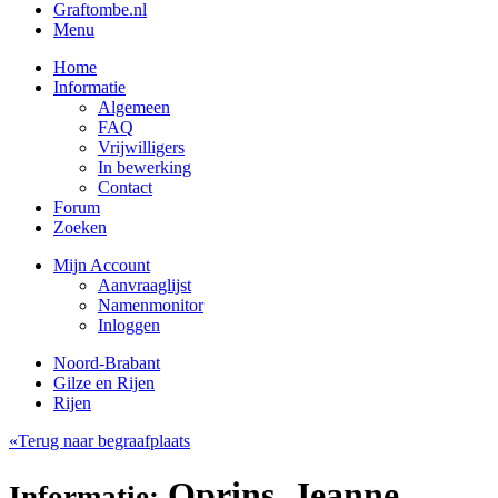
Graftombe.nl
Menu
Home
Informatie
Algemeen
FAQ
Vrijwilligers
In bewerking
Contact
Forum
Zoeken
Mijn Account
Aanvraaglijst
Namenmonitor
Inloggen
Noord-Brabant
Gilze en Rijen
Rijen
«Terug naar begraafplaats
Oprins, Jeanne
Informatie: