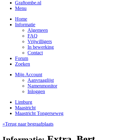
Graftombe.nl
Menu
Home
Informatie
Algemeen
FAQ
Vrijwilligers
In bewerking
Contact
Forum
Zoeken
Mijn Account
Aanvraaglijst
Namenmonitor
Inloggen
Limburg
Maastricht
Maastricht Tongerseweg
«Terug naar begraafplaats
Extra, Bert
Informatie: