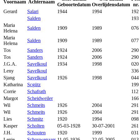
Voornaam
Achternaam
Geboortedatum
Overlijdensdatum
nr.
Gerard
Salari
1944
1994
192
Salden
193
Maria
Salden
1909
1989
076
Helena
Maria
Salden
1909
1989
077
Helena
Tos
Sanders
1924
2006
290
Tos
Sanders
1924
2006
290
J.G.A.
Savelkoul
1934
1998
020
Leny
Savelkoul
336
Sjang
Savelkoul
1926
1998
044
Katharina
Scgütz
199
Corrie
Schafrath
112
Margot
Scheidweiler
166
Wil
Schmeits
1926
2004
291
Wil
Schmeits
1926
2004
291
Lies
Schmitz
1920
1994
098
Kasper
Scholten
05-03-1928
30-07-2001
261
J.H.
Schouten
1920
1999
031
Lenie
Schouwenaars
11-05-1926
22-05-2005
013