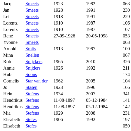
Jacq
Smeets
1923
1982
063
Jan
Smeets
1928
1991
230
Lei
Smeets
1918
1991
229
Lorentz
Smeets
1910
1987
106
Lorentz
Smeets
1910
1987
107
René
Smeets
27-09-1926
20-05-1998
053
Yvonne
Smeets
063
Arnold
Smits
1913
1987
100
Mina
Snellen
067
Rob
Snijckers
1965
2010
326
Annie
Snijders
1926
1992
211
Hub
Soons
174
Cornelis
Star van der
1962
2005
104
Jo
Stasen
1923
1996
166
Hein
Stefens
1934
2007
341
Hendrikus
Stefens
11-08-1897
05-12-1984
141
Hendrikus
Stefens
11-08-1897
05-12-1984
142
Mia
Stefens
1929
2008
231
Elisabeth
Stefes
1906
1992
197
Elisabeth
Stefes
059