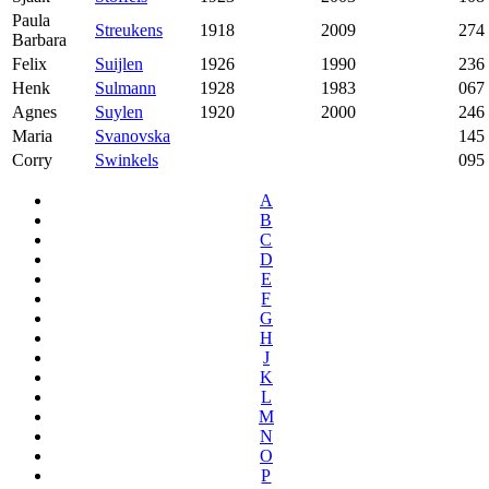
Paula
Streukens
1918
2009
274
Barbara
Felix
Suijlen
1926
1990
236
Henk
Sulmann
1928
1983
067
Agnes
Suylen
1920
2000
246
Maria
Svanovska
145
Corry
Swinkels
095
A
B
C
D
E
F
G
H
J
K
L
M
N
O
P