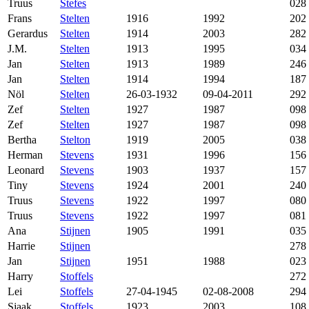
Truus
Stefes
028
Frans
Stelten
1916
1992
202
Gerardus
Stelten
1914
2003
282
J.M.
Stelten
1913
1995
034
Jan
Stelten
1913
1989
246
Jan
Stelten
1914
1994
187
Nöl
Stelten
26-03-1932
09-04-2011
292
Zef
Stelten
1927
1987
098
Zef
Stelten
1927
1987
098
Bertha
Stelton
1919
2005
038
Herman
Stevens
1931
1996
156
Leonard
Stevens
1903
1937
157
Tiny
Stevens
1924
2001
240
Truus
Stevens
1922
1997
080
Truus
Stevens
1922
1997
081
Ana
Stijnen
1905
1991
035
Harrie
Stijnen
278
Jan
Stijnen
1951
1988
023
Harry
Stoffels
272
Lei
Stoffels
27-04-1945
02-08-2008
294
Sjaak
Stoffels
1923
2003
108