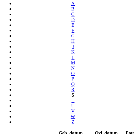
A
B
C
D
E
F
G
H
J
K
L
M
N
O
P
Q
R
S
T
U
V
W
Z
Geb. datum
Ovl. datum
Fot