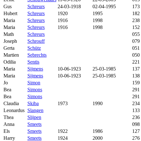
Gus
Schreurs
24-03-1918
02-04-1995
173
Hubert
Schreurs
1920
1995
182
Maria
Schreurs
1916
1998
238
Maria
Schreurs
1916
1998
152
Math
Schreurs
055
Joseph
Schrouff
079
Gerta
Schütz
051
Martien
Sebrechts
050
Odilia
Sentis
221
Maria
Sijmens
10-06-1923
25-03-1985
137
Maria
Sijmens
10-06-1923
25-03-1985
138
Jo
Simon
159
Bea
Simons
291
Bea
Simons
291
Claudia
Skiba
1973
1990
234
Leonardus
Slangen
133
Thea
Slijpen
236
Anna
Smeets
098
Els
Smeets
1922
1986
127
Harry
Smeets
1924
2000
276