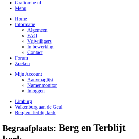
Graftombe.nl
Menu
Home
Informatie
Algemeen
FAQ
Vrijwilligers
In bewerking
Contact
Forum
Zoeken
Mijn Account
Aanvraaglijst
Namenmonitor
Inloggen
Limburg
Valkenburg aan de Geul
Berg en Terblijt kerk
Berg en Terblijt
Begraafplaats:
kerk