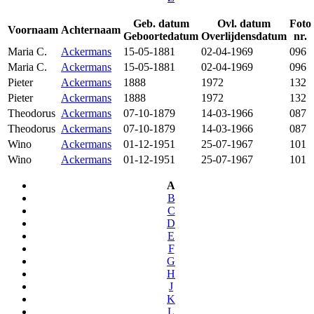
Geb. datum
Ovl. datum
Foto
Voornaam
Achternaam
Geboortedatum
Overlijdensdatum
nr.
Maria C.
Ackermans
15-05-1881
02-04-1969
096
Maria C.
Ackermans
15-05-1881
02-04-1969
096
Pieter
Ackermans
1888
1972
132
Pieter
Ackermans
1888
1972
132
Theodorus
Ackermans
07-10-1879
14-03-1966
087
Theodorus
Ackermans
07-10-1879
14-03-1966
087
Wino
Ackermans
01-12-1951
25-07-1967
101
Wino
Ackermans
01-12-1951
25-07-1967
101
A
B
C
D
E
F
G
H
J
K
L