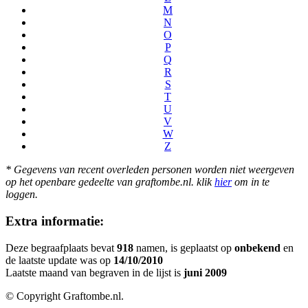
M
N
O
P
Q
R
S
T
U
V
W
Z
* Gegevens van recent overleden personen worden niet weergeven
op het openbare gedeelte van graftombe.nl. klik
hier
om in te
loggen.
Extra informatie:
Deze begraafplaats bevat
918
namen, is geplaatst op
onbekend
en
de laatste update was op
14/10/2010
Laatste maand van begraven in de lijst is
juni 2009
© Copyright Graftombe.nl.