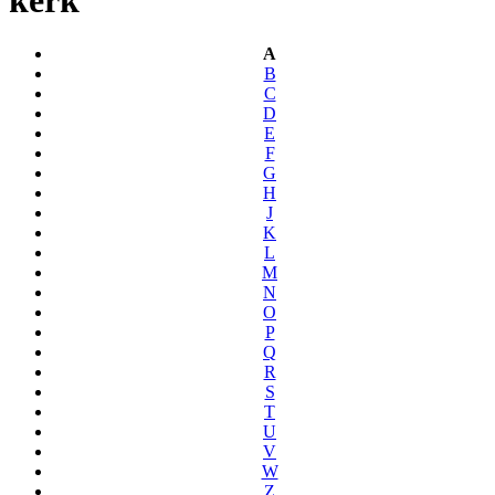
A
B
C
D
E
F
G
H
J
K
L
M
N
O
P
Q
R
S
T
U
V
W
Z