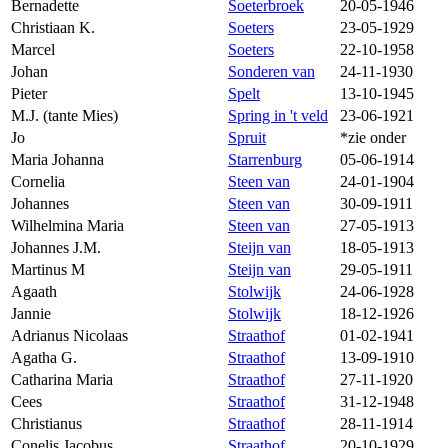
Bernadette
Soeterbroek
20-05-1946
Christiaan K.
Soeters
23-05-1929
Marcel
Soeters
22-10-1958
Johan
Sonderen van
24-11-1930
Pieter
Spelt
13-10-1945
M.J. (tante Mies)
Spring in 't veld
23-06-1921
Jo
Spruit
*zie onder
Maria Johanna
Starrenburg
05-06-1914
Cornelia
Steen van
24-01-1904
Johannes
Steen van
30-09-1911
Wilhelmina Maria
Steen van
27-05-1913
Johannes J.M.
Steijn van
18-05-1913
Martinus M
Steijn van
29-05-1911
Agaath
Stolwijk
24-06-1928
Jannie
Stolwijk
18-12-1926
Adrianus Nicolaas
Straathof
01-02-1941
Agatha G.
Straathof
13-09-1910
Catharina Maria
Straathof
27-11-1920
Cees
Straathof
31-12-1948
Christianus
Straathof
28-11-1914
Conelis Jacobus
Straathof
20-10-1929