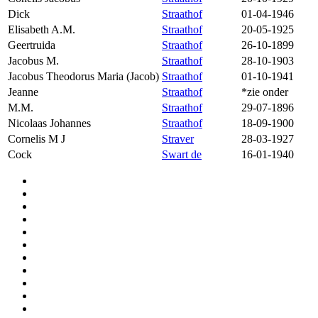
Dick
Straathof
01-04-1946
Elisabeth A.M.
Straathof
20-05-1925
Geertruida
Straathof
26-10-1899
Jacobus M.
Straathof
28-10-1903
Jacobus Theodorus Maria (Jacob)
Straathof
01-10-1941
Jeanne
Straathof
*zie onder
M.M.
Straathof
29-07-1896
Nicolaas Johannes
Straathof
18-09-1900
Cornelis M J
Straver
28-03-1927
Cock
Swart de
16-01-1940