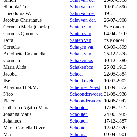
Simonia Th.
Salm van der
19-01-1896
Theodorus W.
Salm van der
1913
Jacobus Christianus
Salm van der.
26-07-1908
Cornelia Maria (Corrie)
Santen van
*zie onder
Cornelis Quirinus
Santen van
04-04-1910
Dora
Santen van
*zie onder
Cornelis
Schagen van
03-09-1899
Antoinetta Emanuella
Schaik van
25-12-1878
Cornelia
Schakenbos
10-12-1889
Maria Alida
Schakenbos
25-02-1913
Jacoba
Scheel
22-05-1884
Ilse
Schenkeveld
10-07-2002
Albertina H.N.M.
Schermer Voest
13-09-1872
Nico
Schoonderwoerd
31-08-1938
Pieter
Schoonderwoerd
10-06-1942
Catharina Agatha Maria
Schouten
17-08-1915
Johanna Maria
Schouten
24-06-1935
Johannes
Schouten
17-12-1887
Maria Cornelia Divera
Schouten
12-02-1920
Maria
Schrama
09-04-1901