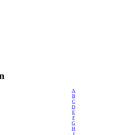
n
A
B
C
D
E
F
G
H
J