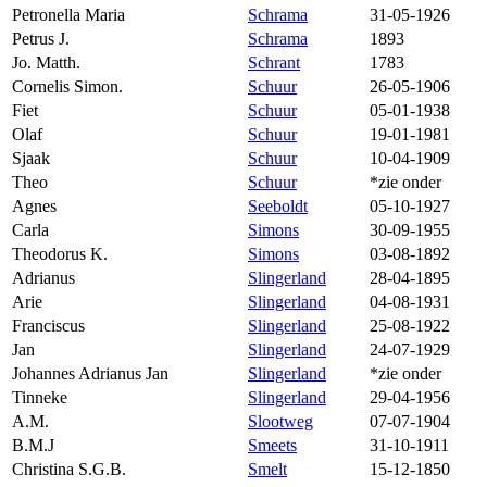
Petronella Maria
Schrama
31-05-1926
Petrus J.
Schrama
1893
Jo. Matth.
Schrant
1783
Cornelis Simon.
Schuur
26-05-1906
Fiet
Schuur
05-01-1938
Olaf
Schuur
19-01-1981
Sjaak
Schuur
10-04-1909
Theo
Schuur
*zie onder
Agnes
Seeboldt
05-10-1927
Carla
Simons
30-09-1955
Theodorus K.
Simons
03-08-1892
Adrianus
Slingerland
28-04-1895
Arie
Slingerland
04-08-1931
Franciscus
Slingerland
25-08-1922
Jan
Slingerland
24-07-1929
Johannes Adrianus Jan
Slingerland
*zie onder
Tinneke
Slingerland
29-04-1956
A.M.
Slootweg
07-07-1904
B.M.J
Smeets
31-10-1911
Christina S.G.B.
Smelt
15-12-1850