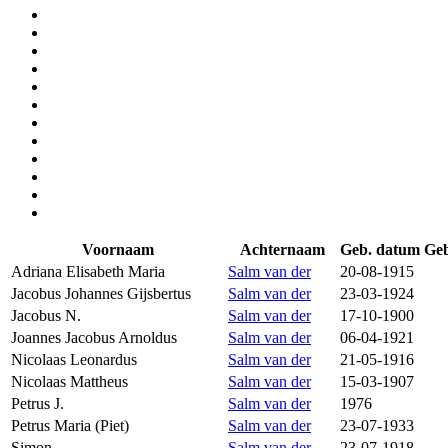
Voornaam
Achternaam
Geb. datum
Ge
Adriana Elisabeth Maria
Salm van der
20-08-1915
Jacobus Johannes Gijsbertus
Salm van der
23-03-1924
Jacobus N.
Salm van der
17-10-1900
Joannes Jacobus Arnoldus
Salm van der
06-04-1921
Nicolaas Leonardus
Salm van der
21-05-1916
Nicolaas Mattheus
Salm van der
15-03-1907
Petrus J.
Salm van der
1976
Petrus Maria (Piet)
Salm van der
23-07-1933
Simon
Salm van der
23-07-1918