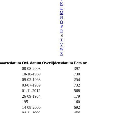
K
L
M
N
O
P
R
S
T
V
W
Z
boortedatum
Ovl. datum
Overlijdensdatum
Foto nr.
08-08-2008
397
10-10-1969
730
09-02-1968
254
03-07-1989
732
01-11-2012
568
26-09-1984
179
1951
160
14-08-2006
692
04-11-1990
456