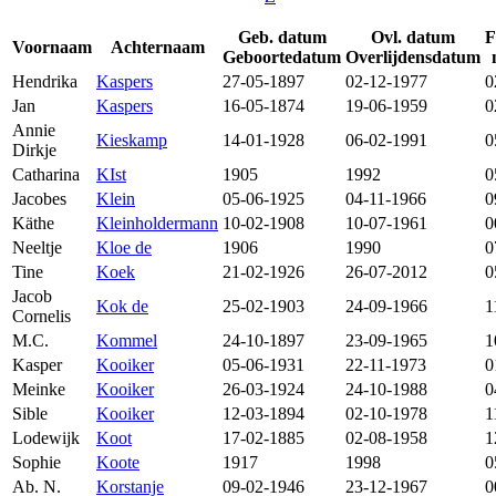
Geb. datum
Ovl. datum
F
Voornaam
Achternaam
Geboortedatum
Overlijdensdatum
Hendrika
Kaspers
27-05-1897
02-12-1977
0
Jan
Kaspers
16-05-1874
19-06-1959
0
Annie
Kieskamp
14-01-1928
06-02-1991
0
Dirkje
Catharina
KIst
1905
1992
0
Jacobes
Klein
05-06-1925
04-11-1966
0
Käthe
Kleinholdermann
10-02-1908
10-07-1961
0
Neeltje
Kloe de
1906
1990
0
Tine
Koek
21-02-1926
26-07-2012
0
Jacob
Kok de
25-02-1903
24-09-1966
1
Cornelis
M.C.
Kommel
24-10-1897
23-09-1965
1
Kasper
Kooiker
05-06-1931
22-11-1973
0
Meinke
Kooiker
26-03-1924
24-10-1988
0
Sible
Kooiker
12-03-1894
02-10-1978
1
Lodewijk
Koot
17-02-1885
02-08-1958
1
Sophie
Koote
1917
1998
0
Ab. N.
Korstanje
09-02-1946
23-12-1967
0