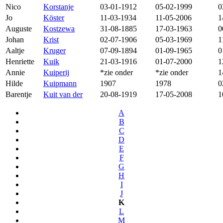
Nico
Korstanje
03-01-1912
05-02-1999
0
Jo
Köster
11-03-1934
11-05-2006
1
Auguste
Kostzewa
31-08-1885
17-03-1963
0
Johan
Krist
02-07-1906
05-03-1969
1
Aaltje
Kruger
07-09-1894
01-09-1965
0
Henriette
Kuik
21-03-1916
01-07-2000
1
Annie
Kuiperij
*zie onder
*zie onder
1
Hilde
Kuipmann
1907
1978
0
Barentje
Kuit van der
20-08-1919
17-05-2008
1
A
B
C
D
E
F
G
H
I
J
K
L
M