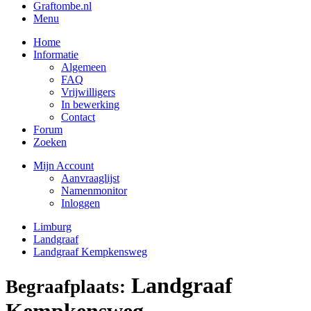
Graftombe.nl
Menu
Home
Informatie
Algemeen
FAQ
Vrijwilligers
In bewerking
Contact
Forum
Zoeken
Mijn Account
Aanvraaglijst
Namenmonitor
Inloggen
Limburg
Landgraaf
Landgraaf Kempkensweg
Landgraaf
Begraafplaats:
Kempkensweg