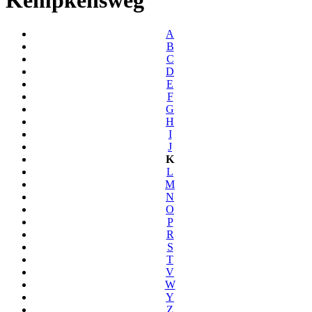
A
B
C
D
E
F
G
H
I
J
K
L
M
N
O
P
R
S
T
V
W
Y
Z