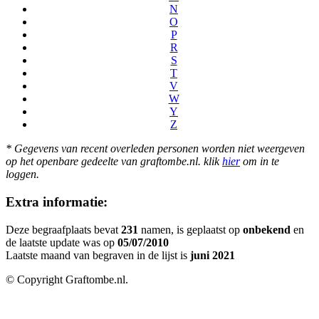
N
O
P
R
S
T
V
W
Y
Z
* Gegevens van recent overleden personen worden niet weergeven
op het openbare gedeelte van graftombe.nl. klik
hier
om in te
loggen.
Extra informatie:
Deze begraafplaats bevat
231
namen, is geplaatst op
onbekend
en
de laatste update was op
05/07/2010
Laatste maand van begraven in de lijst is
juni 2021
© Copyright Graftombe.nl.