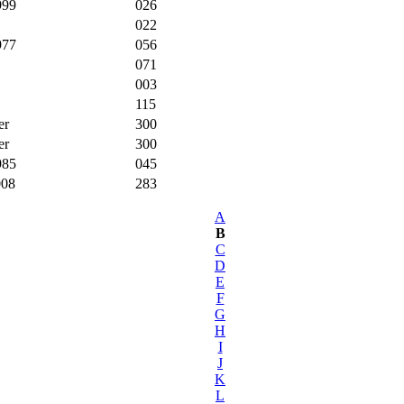
999
026
022
977
056
071
003
115
er
300
er
300
985
045
008
283
A
B
C
D
E
F
G
H
I
J
K
L