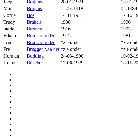
Joep
Borjans
28-01-1921
18-01-1
Maria
Borjans
11-03-1918
05-1989
Corrie
Bos
14-11-1931
17-10-1
Trudy
Brakels
1938
1996
maria
Bremen
1916
1992
Eduard
Broek van den
1915
1981
Truus
Broek van den
*zie onder
*zie ond
Fré
Bruggen van der
*zie onder
*zie ond
Herman
Budding
24-03-1900
10-02-1
Heinz
Büscher
17-06-1929
18-11-2