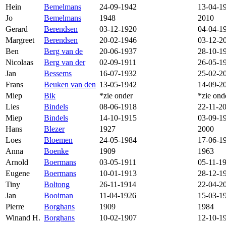
Hein
Bemelmans
24-09-1942
13-04-1
Jo
Bemelmans
1948
2010
Gerard
Berendsen
03-12-1920
04-04-1
Margreet
Berendsen
20-02-1946
03-12-2
Ben
Berg van de
20-06-1937
28-10-1
Nicolaas
Berg van der
02-09-1911
26-05-1
Jan
Bessems
16-07-1932
25-02-2
Frans
Beuken van den
13-05-1942
14-09-2
Miep
Bik
*zie onder
*zie ond
Lies
Bindels
08-06-1918
22-11-2
Miep
Bindels
14-10-1915
03-09-1
Hans
Blezer
1927
2000
Loes
Bloemen
24-05-1984
17-06-1
Anna
Boenke
1909
1963
Arnold
Boermans
03-05-1911
05-11-1
Eugene
Boermans
10-01-1913
28-12-1
Tiny
Boltong
26-11-1914
22-04-2
Jan
Booiman
11-04-1926
15-03-1
Pierre
Borghans
1909
1984
Winand H.
Borghans
10-02-1907
12-10-1