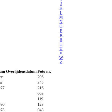
J
K
L
M
N
O
P
R
S
T
U
V
W
Z
tum
Overlijdensdatum
Foto nr.
er
296
er
345
977
216
063
119
990
123
978
048