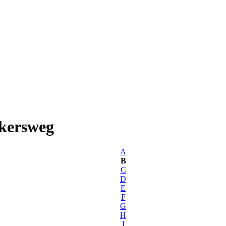
kersweg
A
B
C
D
E
F
G
H
I