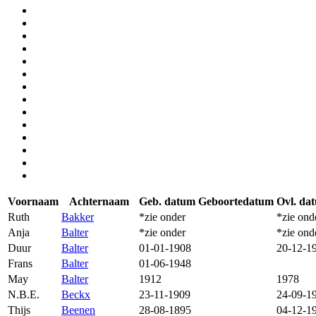
Voornaam
Achternaam
Geb. datum
Geboortedatum
Ovl. da
Ruth
Bakker
*zie onder
*zie ond
Anja
Balter
*zie onder
*zie ond
Duur
Balter
01-01-1908
20-12-1
Frans
Balter
01-06-1948
May
Balter
1912
1978
N.B.E.
Beckx
23-11-1909
24-09-1
Thijs
Beenen
28-08-1895
04-12-1