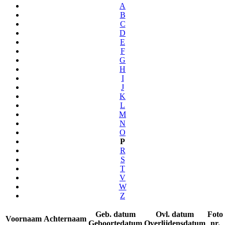
A
B
C
D
E
F
G
H
I
J
K
L
M
N
O
P
R
S
T
V
W
Z
Geb. datum
Ovl. datum
Foto
Voornaam
Achternaam
Geboortedatum
Overlijdensdatum
nr.