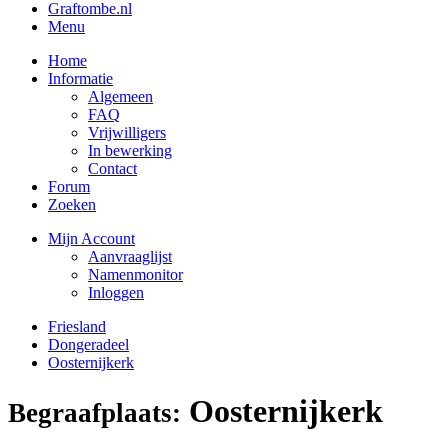
Graftombe.nl
Menu
Home
Informatie
Algemeen
FAQ
Vrijwilligers
In bewerking
Contact
Forum
Zoeken
Mijn Account
Aanvraaglijst
Namenmonitor
Inloggen
Friesland
Dongeradeel
Oosternijkerk
Oosternijkerk
Begraafplaats: