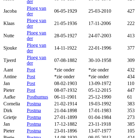
der
Ploeg van
Jacoba
06-05-1929
25-03-2010
427
der
Ploeg van
Klaas
21-05-1936
17-11-2006
222
der
Ploeg van
Nutte
28-05-1927
24-07-2003
413
der
Ploeg van
Sjouke
14-11-1922
22-01-1996
377
der
Ploeg van
Tjeerd
07-08-1882
30-10-1958
309
der
Aant
Post
*zie onder
*zie onder
432
Antine
Post
*zie onder
*zie onder
434
Jan
Post
08-02-1903
13-09-1972
110
Pieter
Post
08-07-1932
05-12-2015
447
Aafke
Posthumus
06-11-1901
25-12-1990
61
Cornelia
Postma
21-02-1914
19-03-1992
383
Dirk
Postma
21-04-1898
17-01-1983
353
Grietje
Postma
27-01-1899
01-04-1984
273
Jan
Postma
17-12-1882
23-11-1918
385
Pieter
Postma
23-01-1896
13-07-1977
105
Pietje
Postma
14-08-1920
09-05-2013
424