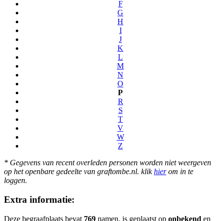
F
G
H
I
J
K
L
M
N
O
P
R
S
T
V
W
Z
* Gegevens van recent overleden personen worden niet weergeven
op het openbare gedeelte van graftombe.nl. klik
hier
om in te
loggen.
Extra informatie:
Deze begraafplaats bevat
769
namen, is geplaatst op
onbekend
en