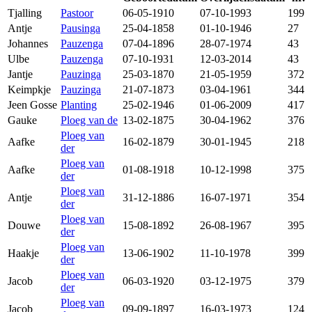
Tjalling
Pastoor
06-05-1910
07-10-1993
199
Antje
Pausinga
25-04-1858
01-10-1946
27
Johannes
Pauzenga
07-04-1896
28-07-1974
43
Ulbe
Pauzenga
07-10-1931
12-03-2014
43
Jantje
Pauzinga
25-03-1870
21-05-1959
372
Keimpkje
Pauzinga
21-07-1873
03-04-1961
344
Jeen Gosse
Planting
25-02-1946
01-06-2009
417
Gauke
Ploeg van de
13-02-1875
30-04-1962
376
Ploeg van
Aafke
16-02-1879
30-01-1945
218
der
Ploeg van
Aafke
01-08-1918
10-12-1998
375
der
Ploeg van
Antje
31-12-1886
16-07-1971
354
der
Ploeg van
Douwe
15-08-1892
26-08-1967
395
der
Ploeg van
Haakje
13-06-1902
11-10-1978
399
der
Ploeg van
Jacob
06-03-1920
03-12-1975
379
der
Ploeg van
Jacob
09-09-1897
16-03-1973
124