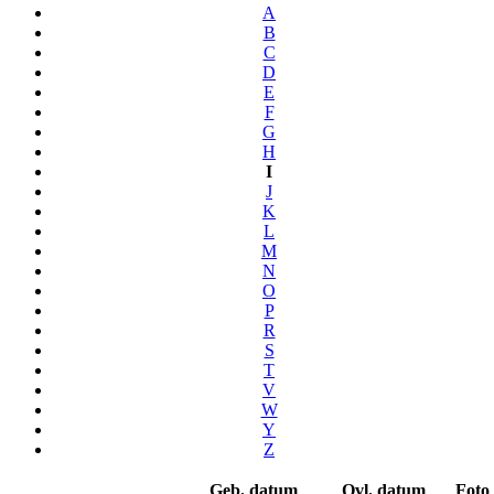
A
B
C
D
E
F
G
H
I
J
K
L
M
N
O
P
R
S
T
V
W
Y
Z
Geb. datum
Ovl. datum
Foto