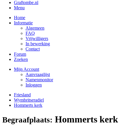
Graftombe.nl
Menu
Home
Informatie
Algemeen
FAQ
Vrijwilligers
In bewerking
Contact
Forum
Zoeken
Mijn Account
Aanvraaglijst
Namenmonitor
Inloggen
Friesland
Wymbritseradiel
Hommerts kerk
Hommerts kerk
Begraafplaats: