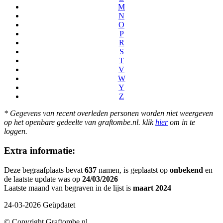
M
N
O
P
R
S
T
V
W
Y
Z
* Gegevens van recent overleden personen worden niet weergeven
op het openbare gedeelte van graftombe.nl. klik
hier
om in te
loggen.
Extra informatie:
Deze begraafplaats bevat
637
namen, is geplaatst op
onbekend
en
de laatste update was op
24/03/2026
Laatste maand van begraven in de lijst is
maart 2024
24-03-2026 Geüpdatet
© Copyright Graftombe.nl.