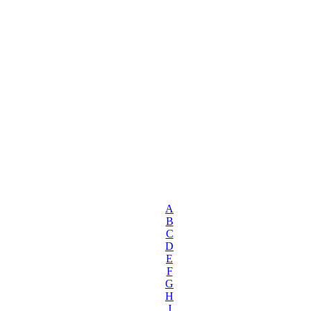
A
B
C
D
E
F
G
H
J