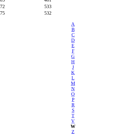
872
533
875
532
A
B
C
D
E
F
G
H
J
K
L
M
N
O
P
R
S
T
V
W
Z