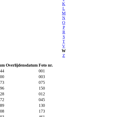
K
L
M
N
O
P
R
S
T
V
W
Z
tum
Overlijdensdatum
Foto nr.
944
001
000
003
973
075
996
150
928
012
972
045
989
130
008
173
903
461