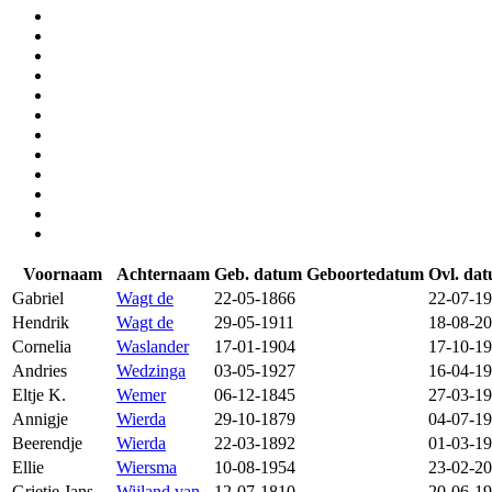
Voornaam
Achternaam
Geb. datum
Geboortedatum
Ovl. da
Gabriel
Wagt de
22-05-1866
22-07-1
Hendrik
Wagt de
29-05-1911
18-08-2
Cornelia
Waslander
17-01-1904
17-10-1
Andries
Wedzinga
03-05-1927
16-04-1
Eltje K.
Wemer
06-12-1845
27-03-1
Annigje
Wierda
29-10-1879
04-07-1
Beerendje
Wierda
22-03-1892
01-03-1
Ellie
Wiersma
10-08-1954
23-02-2
Grietje Jans
Wijland van
12-07-1810
20-06-1